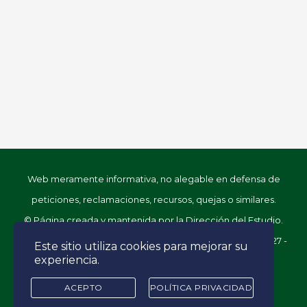
Web meramente informativa, no alegable en defensa de
peticiones, reclamaciones, recursos, quejas o similares.
© Página creada y mantenida por la Dirección del Estudio.
Facultad de Derecho. Universidad de Alcalá. C/ Libreros, 27 -
Este sitio utiliza cookies para mejorar su
experiencia.
28801 Alcalá de Henares (Madrid)
ACEPTO
POLÍTICA PRIVACIDAD
Desarrollado por
control m estudio