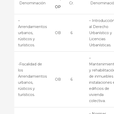
Denominación
Cr.
Denominaci
En especial
OP
compravent
y
–
– Introducció
arrendamien
– La
Arrendamientos
al Derecho
de obra.
administración
urbanos,
OB
6
Urbanístico y
de fincas y el
rústicos y
Licencias
Registro de la
OB
7,5
– Prestación
turísticos.
Urbanísticas.
Propiedad:
de servicios
cuestiones
del
–
prácticas.
Administrado
-Fiscalidad de
Mantenimien
de fincas a
los
y rehabilitació
CCPP:
Arrendamientos
de inmuebles
Regulación
OB
6
urbanos,
instalaciones 
profesional y
rústicos y
edificios de
colegiación.
turísticos.
vivienda
colectiva.
– Normas