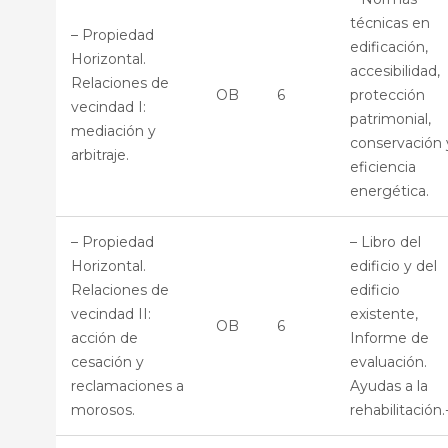
técnicas en
– Propiedad
edificación,
Horizontal.
accesibilidad,
Relaciones de
OB
6
protección
vecindad I:
patrimonial,
mediación y
conservación 
arbitraje.
eficiencia
energética.
– Propiedad
– Libro del
Horizontal.
edificio y del
Relaciones de
edificio
vecindad II:
existente,
OB
6
acción de
Informe de
cesación y
evaluación.
reclamaciones a
Ayudas a la
morosos.
rehabilitación.