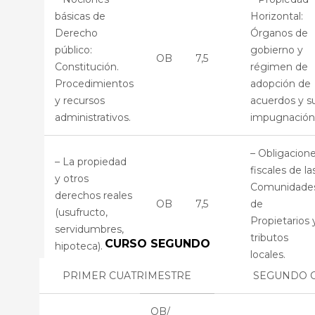
básicas de
Horizontal:
Derecho
Órganos de
público:
gobierno y
OB
7,5
Constitución.
régimen de
Procedimientos
adopción de
y recursos
acuerdos y s
administrativos.
impugnación
– Obligacion
– La propiedad
fiscales de la
y otros
Comunidade
derechos reales
OB
7,5
de
(usufructo,
Propietarios 
servidumbres,
tributos
CURSO SEGUNDO
hipoteca).
locales.
PRIMER CUATRIMESTRE
SEGUNDO 
-Contratos
inmobiliarios.
OB/