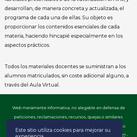
desarrollan, de manera concreta y actualizada, el
programa de cada una de ellas. Su objeto es
proporcionar los contenidos esenciales de cada
materia, haciendo hincapié especialmente en los
aspectos prácticos.
Todos los materiales docentes se suministran a los
alumnos matriculados, sin coste adicional alguno, a
través del Aula Virtual.
Web meramente informativa, no alegable en defensa de
peticiones, reclamaciones, recursos, quejas o similares.
© Página creada y mantenida por la Dirección del Estudio.
Este sitio utiliza cookies para mejorar su
Facultad de Derecho. Universidad de Alcalá. C/ Libreros, 27 -
experiencia.