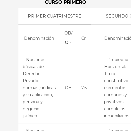
CURSO PRIMERO
PRIMER CUATRIMESTRE
SEGUNDO 
OB/
Denominación
Cr.
Denominaci
OP
– Nociones
– Propiedad
básicas de
Horizontal:
Derecho
Titulo
Privado:
constitutivo,
normas jurídicas
OB
7,5
elementos
y su aplicación,
comunes y
persona y
privativos,
negocio
complejos
jurídico.
inmobiliarios.
– Nociones
– Propiedad