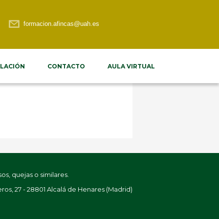
formacion.afincas@uah.es
LACIÓN
CONTACTO
AULA VIRTUAL
s, quejas o similares.
ros, 27 - 28801 Alcalá de Henares (Madrid)