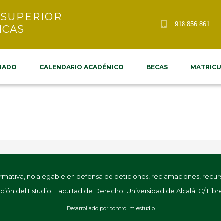
 SUPERIOR
918 856 861
NCAS
RADO
CALENDARIO ACADÉMICO
BECAS
MATRICU
tiva, no alegable en defensa de peticiones, reclamaciones, recurso
ión del Estudio. Facultad de Derecho. Universidad de Alcalá. C/ Libre
Desarrollado por
control m estudio