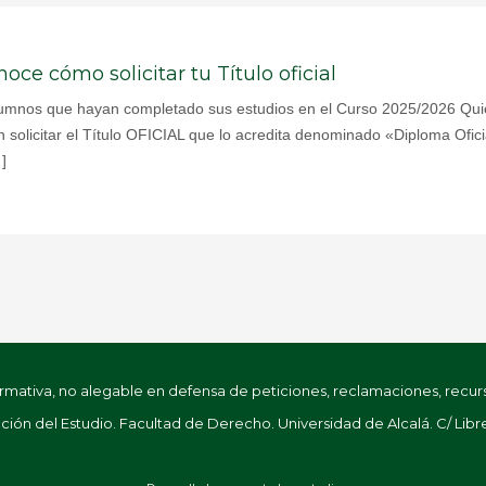
ce cómo solicitar tu Título oficial
 alumnos que hayan completado sus estudios en el Curso 2025/2026 Qui
án solicitar el Título OFICIAL que lo acredita denominado «Diploma Ofi
]
tiva, no alegable en defensa de peticiones, reclamaciones, recurso
ión del Estudio. Facultad de Derecho. Universidad de Alcalá. C/ Libre