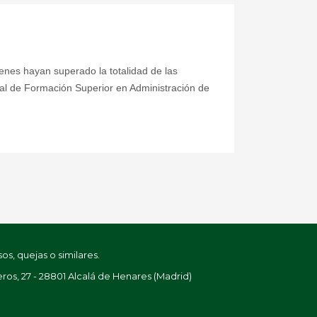
enes hayan superado la totalidad de las
cial de Formación Superior en Administración de
s, quejas o similares.
ros, 27 - 28801 Alcalá de Henares (Madrid)