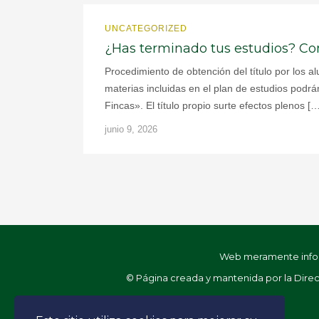
UNCATEGORIZED
¿Has terminado tus estudios? Cono
Procedimiento de obtención del título por los
materias incluidas en el plan de estudios podr
Fincas». El título propio surte efectos plenos […
junio 9, 2026
Web meramente informa
© Página creada y mantenida por la Direcc