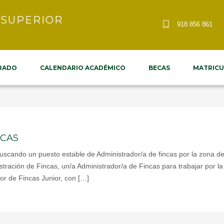
 SUPERIOR
918 856 861
RADO
CALENDARIO ACADÉMICO
BECAS
MATRICU
ICAS
buscando un puesto estable de Administrador/a de fincas por la zona
ración de Fincas, un/a Administrador/a de Fincas para trabajar por l
or de Fincas Junior, con […]